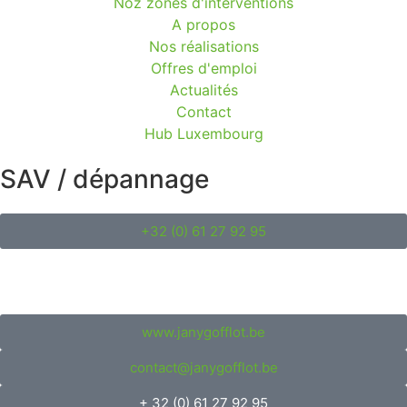
Noz zones d'interventions
A propos
Nos réalisations
Offres d'emploi
Actualités
Contact
Hub Luxembourg
SAV / dépannage
+32 (0) 61 27 92 95
www.janygofflot.be
contact@janygofflot.be
+ 32 (0) 61 27 92 95