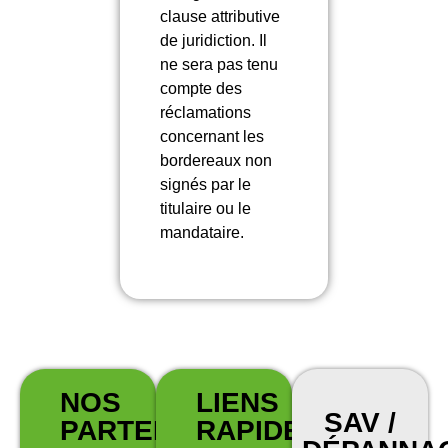
clause attributive
de juridiction. Il
ne sera pas tenu
compte des
réclamations
concernant les
bordereaux non
signés par le
titulaire ou le
mandataire.
NOS
LIENS
SAV /
PARTENAIRES
RAPIDES