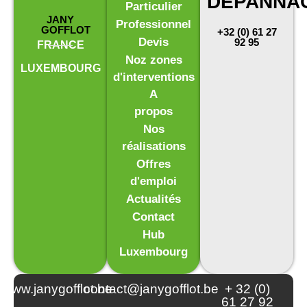
DÉPANNA
Particulier
JANY
Professionnel
GOFFLOT
+32 (0) 61 27
Devis
92 95
FRANCE
Noz zones
LUXEMBOURG
d'interventions
A
propos
Nos
réalisations
Offres
d'emploi
Actualités
Contact
Hub
Luxembourg
www.janygofflot.be
contact@janygofflot.be
+ 32 (0)
61 27 92