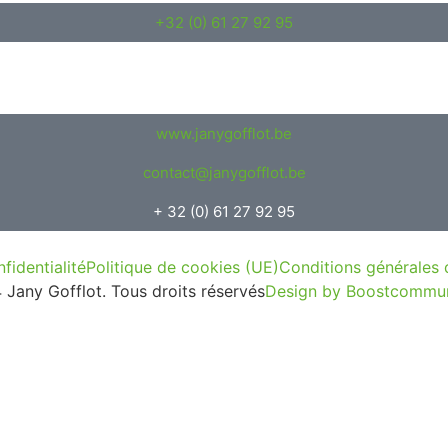
+32 (0) 61 27 92 95
www.janygofflot.be
contact@janygofflot.be
+ 32 (0) 61 27 92 95
fidentialité
Politique de cookies (UE)
Conditions générales 
Jany Gofflot. Tous droits réservés
Design by Boostcommun