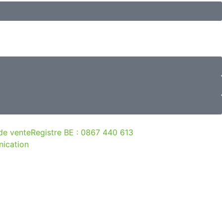
de vente
Registre BE : 0867 440 613
ication