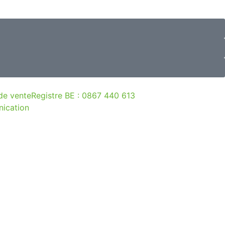
de vente
Registre BE : 0867 440 613
ication