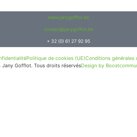
www.janygofflot.be
contact@janygofflot.be
+ 32 (0) 61 27 92 95
fidentialité
Politique de cookies (UE)
Conditions générales 
Jany Gofflot. Tous droits réservés
Design by Boostcommun